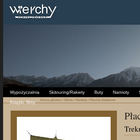
Wypożyczalnia
Skitouring/Rakiety
Buty
Namioty
Strona główna
/
Oferta
/
Namioty
/
Płachty biwakowe
Książki, filmy
Pła
Trek