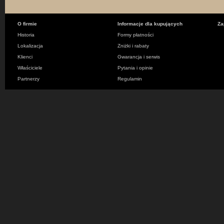
O firmie
Informacje dla kupujących
Za
Historia
Formy płatności
Lokalizacja
Zniżki i rabaty
Klienci
Gwarancja i serwis
Właściciele
Pytania i opinie
Partnerzy
Regulamin