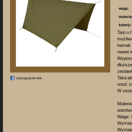
waga:
materia
kolor/y:
Tarp o 
możliwo
hamak l
nawet w
Wyposa
dłuższe
zestawi
Taka pł
Udostępnij ten link
nosić z
W zest
Materia
warstw
Waga: 
Wymiar
Wymiar