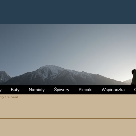
y
Buty
Namioty
Śpiwory
Plecaki
Wspinaczka
oty
/
Survival