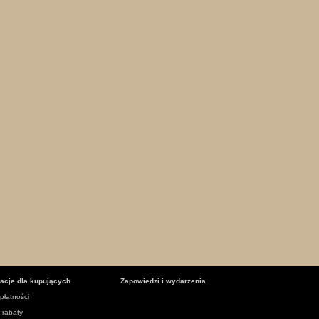
macje dla kupujących
Zapowiedzi i wydarzenia
płatności
i rabaty