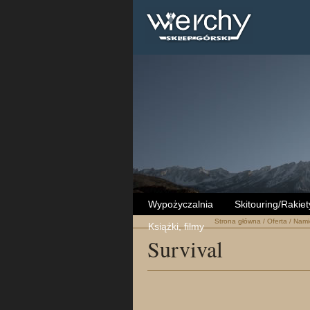
Wypożyczalnia
Skitouring/Rakiet
Strona główna
/
Oferta
/
Nami
Książki, filmy
Survival