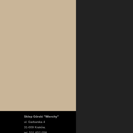
Sklep Górski "Wierchy"
ul. Garbarska 4
31-009 Kraków,
tel. 531 652 058,