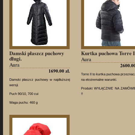
Damski płaszcz puchowy
Kurtka puchowa Torre I
długi.
Aura
Aura
2600.00
1690.00 zł.
Torre II to kurtka puchowa przezna
Damski płaszcz puchowy w najdłuższej
na ekstremalne warunki.
wersji.
Produkt WYŁĄCZNIE NA ZAMÓWI
Puch 90/10, 700 cui
!!
Waga puchu: 460 g