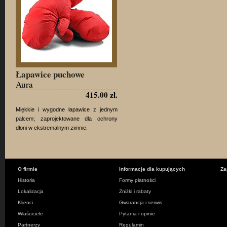
Łapawice puchowe
Aura
415.00 zł.
Miękkie i wygodne łapawice z jednym
palcem; zaprojektowane dla ochrony
dłoni w ekstremalnym zimnie.
O firmie
Informacje dla kupujących
Za
Historia
Formy płatności
Lokalizacja
Zniżki i rabaty
Klienci
Gwarancja i serwis
Właściciele
Pytania i opinie
Partnerzy
Regulamin