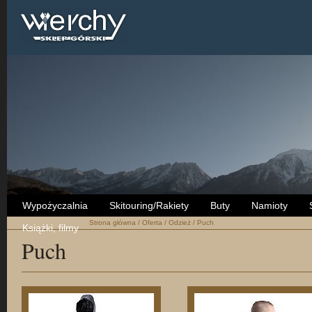
Wypożyczalnia
Skitouring/Rakiety
Buty
Namioty
Strona główna
/
Oferta
/
Odzież
/
Puch
Książki, filmy
Puch