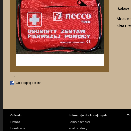
kolor/y:
Mała a
idealni
1
,
2
Udostępnij ten link
O firmie
Informacje dla kupujących
Za
Historia
Formy płatności
Lokalizacja
Zniżki i rabaty