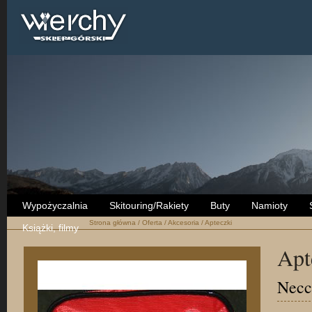
Wypożyczalnia
Skitouring/Rakiety
Buty
Namioty
Strona główna
/
Oferta
/
Akcesoria
/
Apteczki
Książki, filmy
Apt
Necc