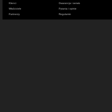
Klienci
Gwarancja i serwis
Właściciele
Pytania i opinie
Partnerzy
Regulamin