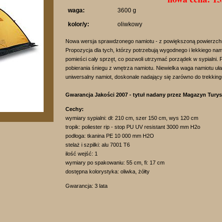
waga:
3600 g
kolor/y:
oliwkowy
Nowa wersja sprawdzonego namiotu - z powiększoną powierzchn
Propozycja dla tych, którzy potrzebują wygodnego i lekkiego n
pomieści cały sprzęt, co pozwoli utrzymać porządek w sypialni.
pobierania śniegu z wnętrza namiotu. Niewielka waga namiotu uł
uniwersalny namiot, doskonale nadający się zarówno do trekkingu,
Gwarancja Jakości 2007 - tytuł nadany przez Magazyn Tury
Cechy:
wymiary sypialni: dł: 210 cm, szer 150 cm, wys 120 cm
tropik: poliester rip - stop PU UV resistant 3000 mm H2o
podłoga: tkanina PE 10 000 mm H2O
stelaż i szpilki: alu 7001 T6
ilość wejść: 1
wymiary po spakowaniu: 55 cm, fi: 17 cm
dostępna kolorystyka: oliwka, żółty
Gwarancja: 3 lata