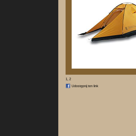
1
,
2
Udostępnij ten link