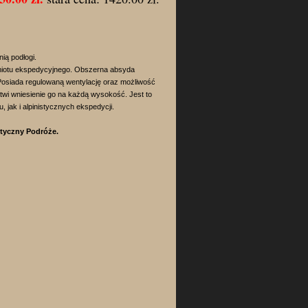
ią podłogi.
amiotu ekspedycyjnego. Obszerna absyda
 Posiada regulowaną wentylację oraz możliwość
atwi wniesienie go na każdą wysokość. Jest to
 jak i alpinistycznych ekspedycji.
styczny Podróże.