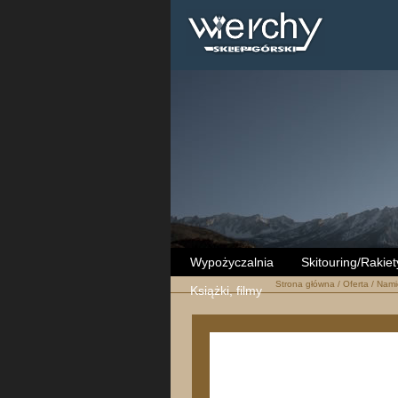
Wypożyczalnia
Skitouring/Rakiet
Strona główna
/
Oferta
/
Nami
Książki, filmy