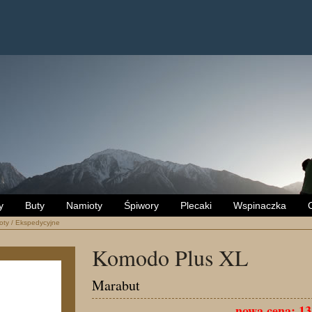
y
Buty
Namioty
Śpiwory
Plecaki
Wspinaczka
oty
/
Ekspedycyjne
Komodo Plus XL
Marabut
nowa cena: 13