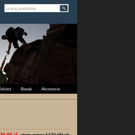
Odzież
Biwak
Akcesoria
30.00 zł.
stara cena: 1420.00 zł.