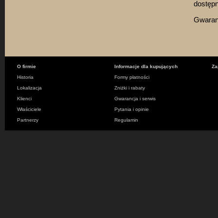
dostępn
Gwaranc
O firmie
Informacje dla kupujących
Za
Historia
Formy płatności
Lokalizacja
Zniżki i rabaty
Klienci
Gwarancja i serwis
Właściciele
Pytania i opinie
Partnerzy
Regulamin