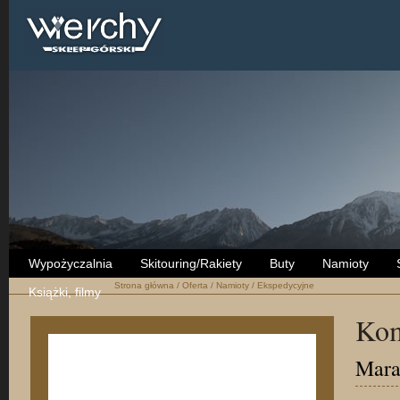
Wypożyczalnia
Skitouring/Rakiety
Buty
Namioty
Strona główna
/
Oferta
/
Namioty
/
Ekspedycyjne
Książki, filmy
Kom
Mara