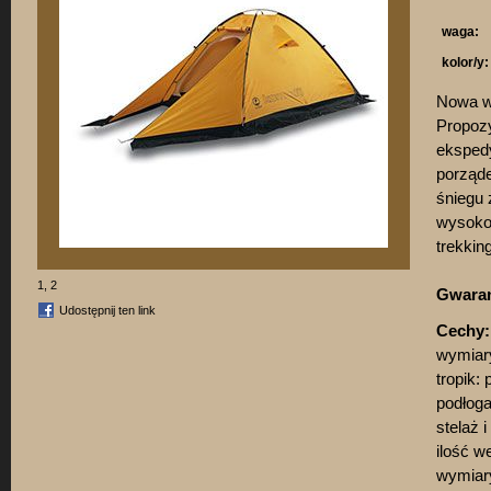
waga:
kolor/y:
Nowa we
Propozy
ekspedy
porząde
śniegu 
wysokoś
trekkin
1
,
2
Gwaran
Udostępnij ten link
Cechy:
wymiary
tropik:
podłog
stelaż i
ilość w
wymiary