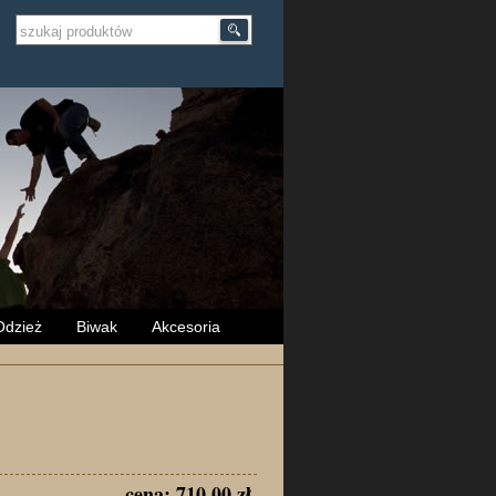
Odzież
Biwak
Akcesoria
cena: 710.00 zł.