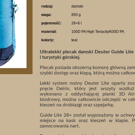
rodzaj:
damski
waga:
850 g
pojemność:
28+6 l
materiał:
100D PA High Tenacity/630D PA
kolor/y:
teal
Ultralekki plecak damski Deuter Guide Lit
i turystyki górskiej.
Plecak posiada obszerną komorę główną zam
szybki dostęp oraz klapą, którą można całkow
Lekki system nośny Deuter Lite oparty zos
pręcie Delrin, który jest wszyty wzdłu
wykonano z oddychającej pianki 3D Ai
biodrowy, można całkowicie odczepić w celu
kieszeń na drobiazgi oraz szpejarkę.
Guide Lite 28+ został wyposażony w uchwyty
miejsce na kask oraz kieszeń w klapie. 
zamocowania nart.