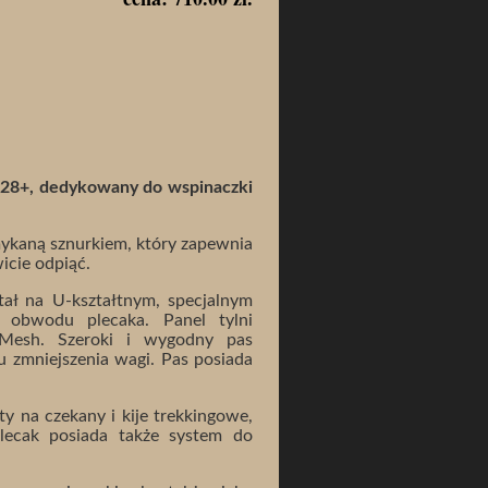
e 28+, dedykowany do wspinaczki
ykaną sznurkiem, który zapewnia
icie odpiąć.
tał na U-kształtnym, specjalnym
ż obwodu plecaka. Panel tylni
rMesh. Szeroki i wygodny pas
 zmniejszenia wagi. Pas posiada
 na czekany i kije trekkingowe,
Plecak posiada także system do