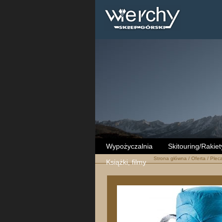
Wypożyczalnia
Skitouring/Rakiet
Strona główna
/
Oferta
/
Pleca
Książki, filmy