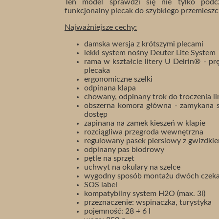
Ten model sprawdzi się nie tylko podcz
funkcjonalny plecak do szybkiego przemieszc
Najważniejsze cechy:
damska wersja z krótszymi plecami
lekki system nośny Deuter Lite System
rama w kształcie litery U Delrin® - p
plecaka
ergonomiczne szelki
odpinana klapa
chowany, odpinany trok do troczenia li
obszerna komora główna - zamykana s
dostęp
zapinana na zamek kieszeń w klapie
rozciągliwa przegroda wewnętrzna
regulowany pasek piersiowy z gwizdki
odpinany pas biodrowy
pętle na sprzęt
uchwyt na okulary na szelce
wygodny sposób montażu dwóch czek
SOS label
kompatybilny system H2O (max. 3l)
przeznaczenie: wspinaczka, turystyka
pojemność: 28 + 6 l