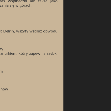
as wspinaczki ale także jako
zania się w górach.
ręt Delrin, wszyty wzdłuż obwodu
ny
znurkiem, który zapewnia szybki
em
anów