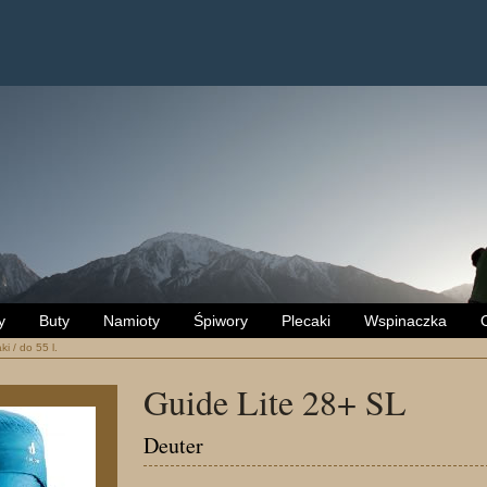
y
Buty
Namioty
Śpiwory
Plecaki
Wspinaczka
ki
/
do 55 l.
Guide Lite 28+ SL
Deuter