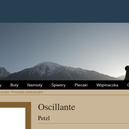
y
Buty
Namioty
Śpiwory
Plecaki
Wspinaczka
naczka
/
Przyrządy asekuracyjne
Oscillante
Petzl