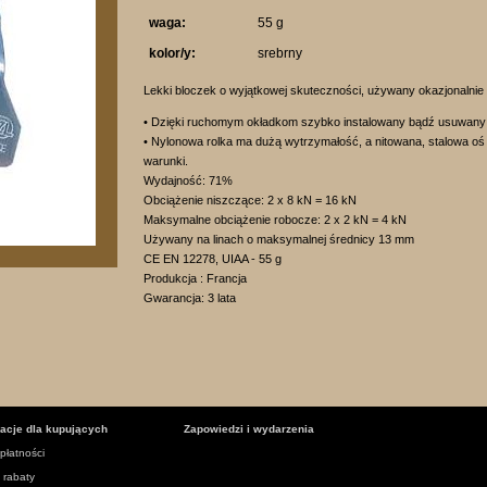
waga:
55 g
kolor/y:
srebrny
Lekki bloczek o wyjątkowej skuteczności, używany okazjonalnie
• Dzięki ruchomym okładkom szybko instalowany bądź usuwany 
• Nylonowa rolka ma dużą wytrzymałość, a nitowana, stalowa oś o
warunki.
Wydajność: 71%
Obciążenie niszczące: 2 x 8 kN = 16 kN
Maksymalne obciążenie robocze: 2 x 2 kN = 4 kN
Używany na linach o maksymalnej średnicy 13 mm
CE EN 12278, UIAA - 55 g
Produkcja : Francja
Gwarancja: 3 lata
macje dla kupujących
Zapowiedzi i wydarzenia
płatności
i rabaty