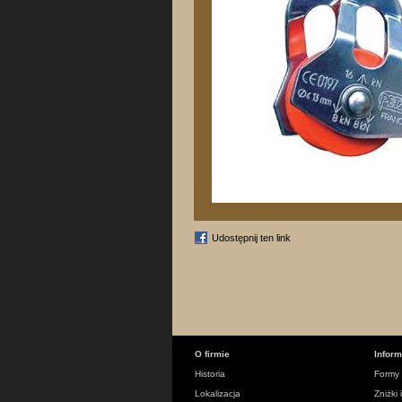
Udostępnij ten link
O firmie
Infor
Historia
Formy 
Lokalizacja
Zniżki 