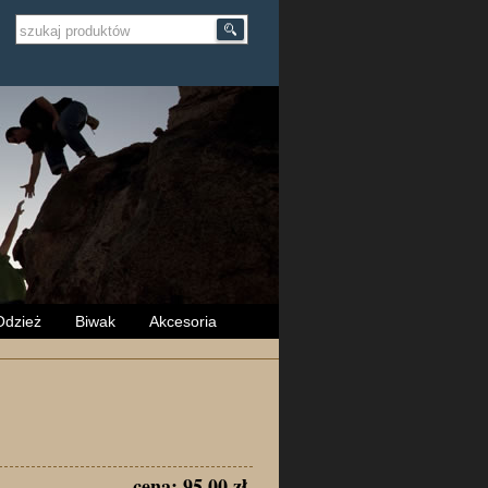
Odzież
Biwak
Akcesoria
cena: 95.00 zł.