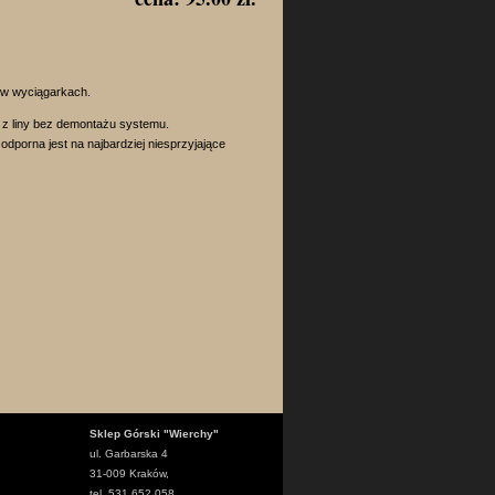
 w wyciągarkach.
z liny bez demontażu systemu.
dporna jest na najbardziej niesprzyjające
Sklep Górski "Wierchy"
ul. Garbarska 4
31-009 Kraków,
tel. 531 652 058,