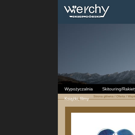
Wypożyczalnia
Skitouring/Rakiet
Strona główna
/
Oferta
/
Wspi
Książki, filmy