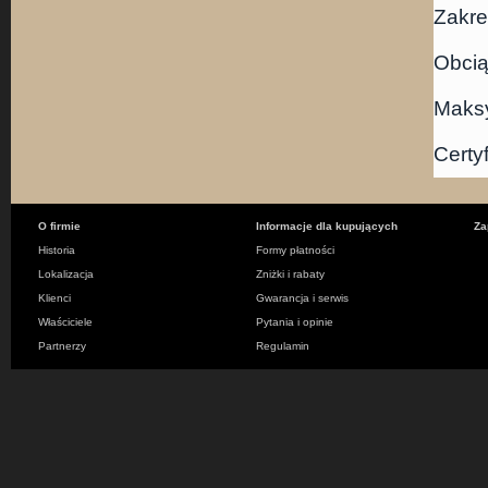
Zakre
Obcią
Maksy
Certy
O firmie
Informacje dla kupujących
Za
Historia
Formy płatności
Lokalizacja
Zniżki i rabaty
Klienci
Gwarancja i serwis
Właściciele
Pytania i opinie
Partnerzy
Regulamin