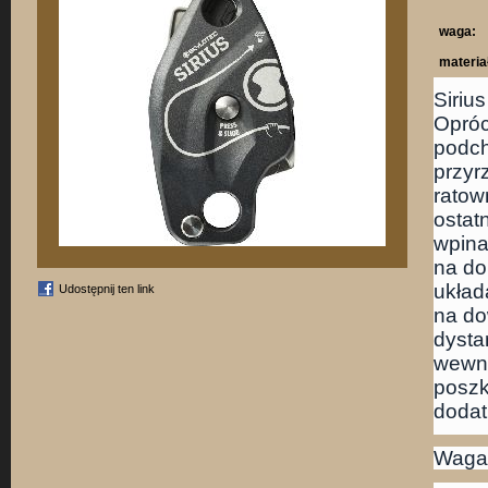
waga:
materia
Siriu
Opróc
podch
przyr
ratow
ostat
wpina
na do
układ
Udostępnij ten link
na do
dysta
wewnę
poszk
dodat
Waga: