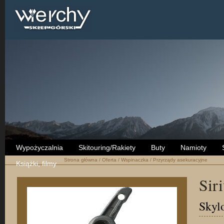
Wypożyczalnia
Skitouring/Rakiety
Buty
Namioty
Strona główna
/
Oferta
/
Wspinaczka
/
Przyrządy asekuracyjne
Książki, filmy
Sir
Skyl