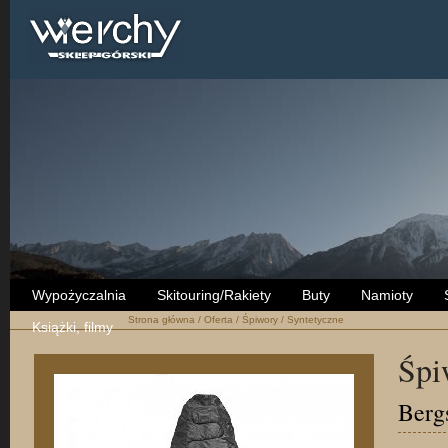
Wypożyczalnia
Skitouring/Rakiety
Buty
Namioty
Strona główna
/
Oferta
/
Śpiwory
/
Syntetyczne
Książki, filmy
Śpi
Berg