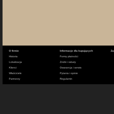
O firmie
Informacje dla kupujących
Za
Historia
Formy płatności
Lokalizacja
Zniżki i rabaty
Klienci
Gwarancja i serwis
Właściciele
Pytania i opinie
Partnerzy
Regulamin