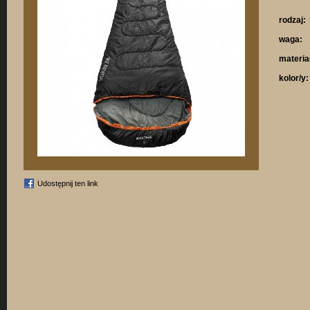
rodzaj:
waga:
materia
kolor/y:
Udostępnij ten link