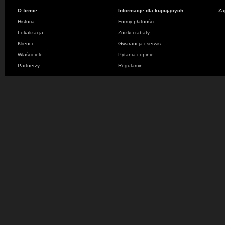
O firmie
Informacje dla kupujących
Za
Historia
Formy płatności
Lokalizacja
Zniżki i rabaty
Klienci
Gwarancja i serwis
Właściciele
Pytania i opinie
Partnerzy
Regulamin