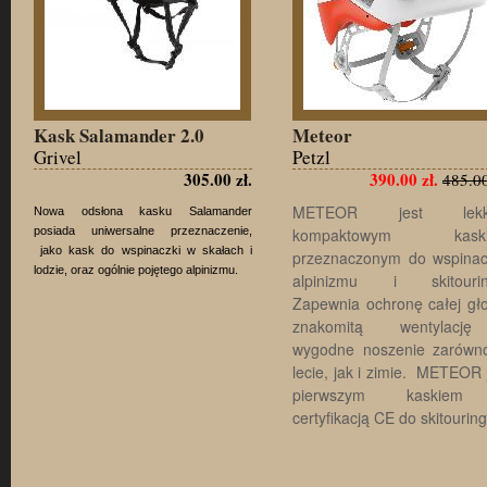
Kask Salamander 2.0
Meteor
Grivel
Petzl
305.00 zł.
390.00 zł.
485.00
METEOR jest lekk
Nowa odsłona kasku Salamander
posiada uniwersalne przeznaczenie,
kompaktowym kask
jako kask do wspinaczki w skałach i
przeznaczonym do wspinac
lodzie, oraz ogólnie pojętego alpinizmu.
alpinizmu i skitourin
Zapewnia ochronę całej gł
znakomitą wentylacj
wygodne noszenie zarówn
lecie, jak i zimie. METEOR 
pierwszym kaskie
certyfikacją CE do skitouring