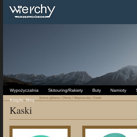
Wypożyczalnia
Skitouring/Rakiety
Buty
Namioty
Strona główna
/
Oferta
/
Wspinaczka
/
Kaski
Książki, filmy
Kaski