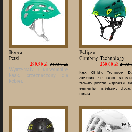
Borea
Eclipse
Petzl
Climbing Technology
299.90 zł.
230.00 zł.
349.90 zł.
279.90
Wytrzymały i uniwersalny
Kask Climbing Technology Ecl
kask, przeznaczony dla
Adventure Park idealnie sprawdzi
kobiet.
zarówno podczas wspinaczki skal
treningu jak i na żelaznych drogac
Ferrata.