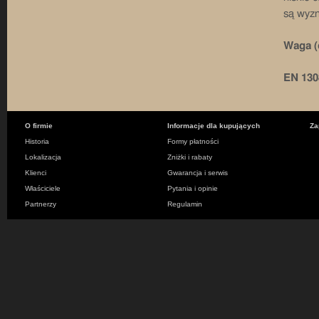
są wyz
Waga (
EN 130
O firmie
Informacje dla kupujących
Za
Historia
Formy płatności
Lokalizacja
Zniżki i rabaty
Klienci
Gwarancja i serwis
Właściciele
Pytania i opinie
Partnerzy
Regulamin