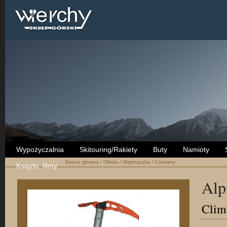
Wypożyczalnia
Skitouring/Rakiety
Buty
Namioty
Strona główna
/
Oferta
/
Wspinaczka
/
Czekany
Książki, filmy
Alp
Clim