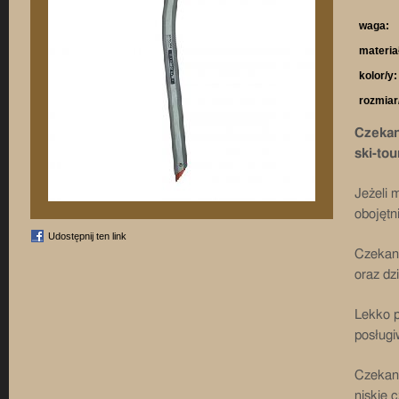
waga:
materia
kolor/y:
rozmiar
Czekan 
ski-tou
Jeżeli 
obojętn
Udostępnij ten link
Czeka
oraz dz
Lekko p
posługi
Czekan 
niskie 