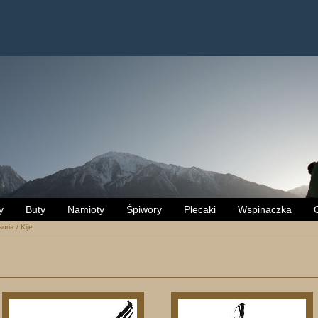
y
Buty
Namioty
Śpiwory
Plecaki
Wspinaczka
oria
/
Kije