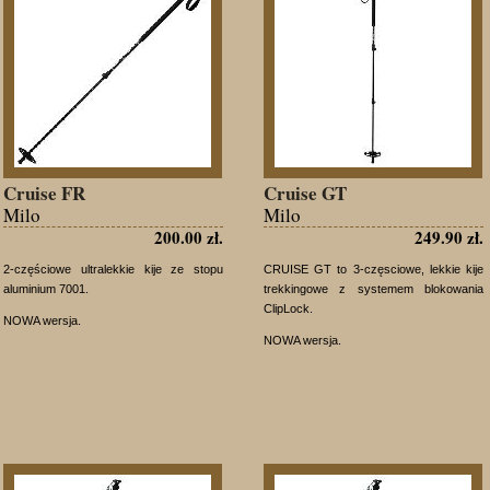
Cruise FR
Cruise GT
Milo
Milo
200.00 zł.
249.90 zł.
2-częściowe ultralekkie kije ze stopu
CRUISE GT to 3-częsciowe, lekkie kije
aluminium 7001.
trekkingowe z systemem blokowania
ClipLock.
NOWA wersja.
NOWA wersja.