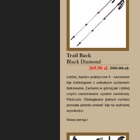
Trail Back
Black Diamond
369.90 zł.
399.90 zł.
Lekkie, bardzo praktyczne 4 - sezonowe
kije trekkingowe z unikalnym systemem
blokowania. Zarówno w górnej jak i dolnej
części zastosowano system zaciskowy
FlickLock. Obsługiwany jednym ruchem
pozwala pewnie ustawić kije na wybranej
wysokości.
Nowa wersja !