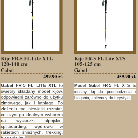
Kije FR-5 FL Lite XTL
Kije FR-5 FL Lite XTS
120-140 cm
105-125 cm
Gabel
Gabel
499.90 zł.
459.90 zł.
Gabel FR-5 FL LITE XTL
to
Model Gabel FR-5 FL XTS
to
świetny składany model kijów,
idealny kij do podchodzenia i
odpowiedni zarówno do użytku
biegania, zalecany do turystyki.
zimowego, jak i letniego. Po
złożeniu ma niewielki rozmiar,
co czyni go idealnym wyborem
na wycieczki alpejskie,
splitboarding, wędrówki w
rakietach śnieżnych, trekking,