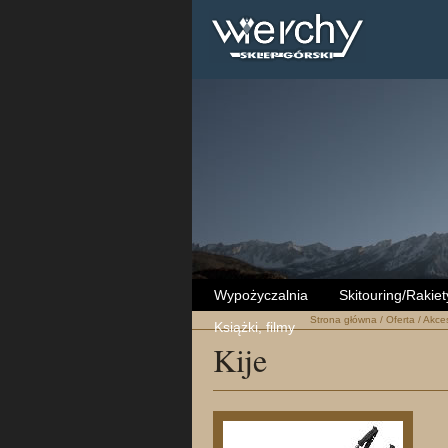
Wypożyczalnia
Skitouring/Rakiet
Strona główna
/
Oferta
/
Akces
Książki, filmy
Kije