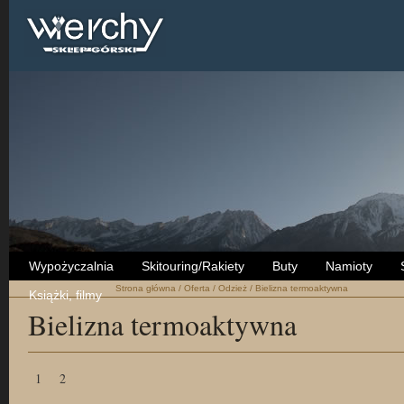
Wypożyczalnia
Skitouring/Rakiety
Buty
Namioty
Strona główna
/
Oferta
/
Odzież
/
Bielizna termoaktywna
Książki, filmy
Bielizna termoaktywna
1
2