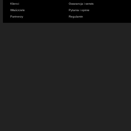
Klienci
Gwarancja i serwis
Właściciele
Pytania i opinie
Partnerzy
Regulamin