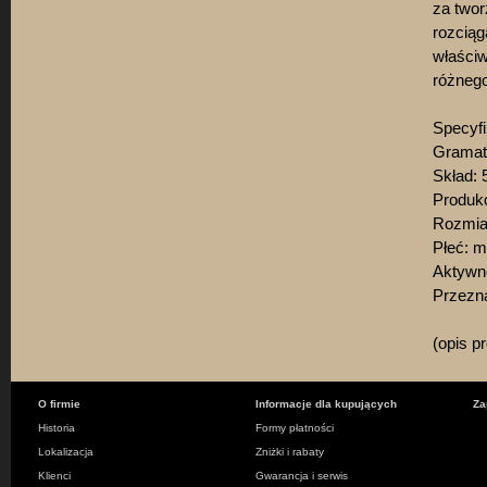
za twor
rozciąg
właściw
różnego
Specyfi
Gramat
Skład: 
Produko
Rozmiar
Płeć: 
Aktywno
Przezn
(opis p
O firmie
Informacje dla kupujących
Za
Historia
Formy płatności
Lokalizacja
Zniżki i rabaty
Klienci
Gwarancja i serwis