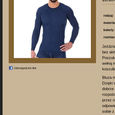
rodzaj:
materia
kolor/y:
rozmiar
Jeździs
bez akt
Poszuku
wełną 
Udostępnij ten link
koszulk
Bluza m
Dzięki 
dobrze 
rozpośc
przez n
odpowie
sobie z