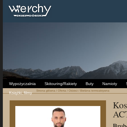
Wypożyczalnia
Skitouring/Rakiety
Buty
Namioty
Strona główna
/
Oferta
/
Odzież
/
Bielizna termoaktywna
Książki, filmy
Kos
AC
Brub