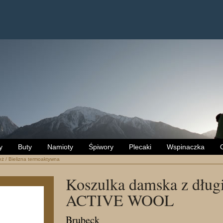
y
Buty
Namioty
Śpiwory
Plecaki
Wspinaczka
eż
/
Bielizna termoaktywna
Koszulka damska z dłu
ACTIVE WOOL
Brubeck