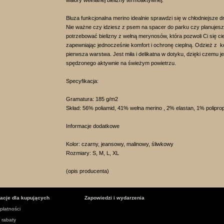
walory wełnianej bielizny termoaktywnej.
Bluza funkcjonalna merino idealnie sprawdzi się w chłodniejsze dn
Nie ważne czy idziesz z psem na spacer do parku czy planujesz
potrzebować bielizny z wełną merynosów, która pozwoli Ci się
zapewniając jednocześnie komfort i ochronę cieplną. Odzież z kol
pierwsza warstwa. Jest miła i delikatna w dotyku, dzięki czemu 
spędzonego aktywnie na świeżym powietrzu.
Specyfikacja:
Gramatura: 185 g/m2
Skład: 56% poliamid, 41% wełna merino , 2% elastan, 1% polipro
Informacje dodatkowe
Kolor: czarny, jeansowy, malinowy, śliwkowy
Rozmiary: S, M, L, XL
(opis producenta)
macje dla kupujących
Zapowiedzi i wydarzenia
płatności
i rabaty