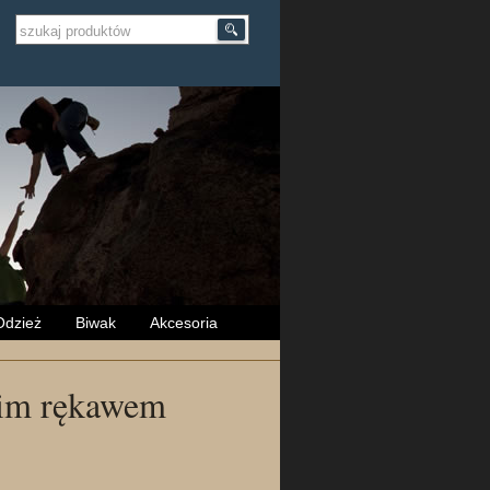
Odzież
Biwak
Akcesoria
gim rękawem