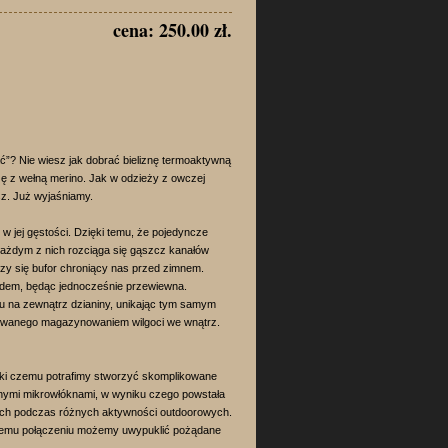
cena: 250.00 zł.
ać”? Nie wiesz jak dobrać bieliznę termoaktywną
ę z wełną merino. Jak w odzieży z owczej
z. Już wyjaśniamy.
w jej gęstości. Dzięki temu, że pojedyncze
 każdym z nich rozciąga się gąszcz kanałów
zy się bufor chroniący nas przed zimnem.
odem, będąc jednocześnie przewiewna.
u na zewnątrz dzianiny, unikając tym samym
owanego magazynowaniem wilgoci we wnątrz.
ki czemu potrafimy stworzyć skomplikowane
znymi mikrowłóknami, w wyniku czego powstała
nych podczas różnych aktywności outdoorowych.
akiemu połączeniu możemy uwypuklić pożądane