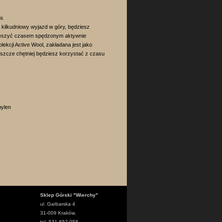
i.
 kilkudniowy wyjazd w góry, będziesz
 cieszyć czasem spędzonym aktywnie
ekcji Active Wool, zakładana jest jako
jeszcze chętniej będziesz korzystać z czasu
pylen
Sklep Górski "Wierchy"
ul. Garbarska 4
31-009 Kraków,
tel. 531 652 058,