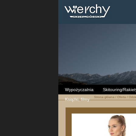
Wypożyczalnia
Skitouring/Rakiet
Strona główna
/
Oferta
/
Odzi
Książki, filmy