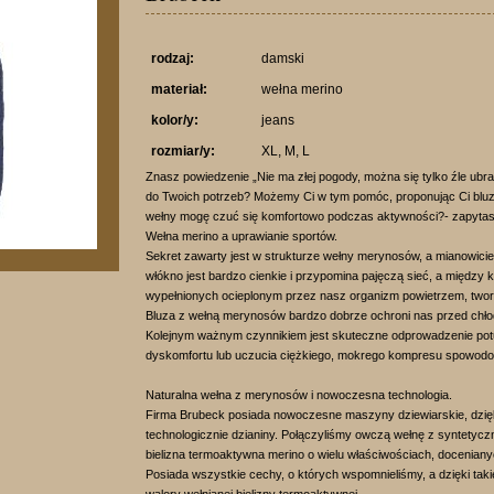
rodzaj:
damski
materiał:
wełna merino
kolor/y:
jeans
rozmiar/y:
XL, M, L
Znasz powiedzenie „Nie ma złej pogody, można się tylko źle ubr
do Twoich potrzeb? Możemy Ci w tym pomóc, proponując Ci bluz
wełny mogę czuć się komfortowo podczas aktywności?- zapytas
Wełna merino a uprawianie sportów.
Sekret zawarty jest w strukturze wełny merynosów, a mianowicie 
włókno jest bardzo cienkie i przypomina pajęczą sieć, a między
wypełnionych ocieplonym przez nasz organizm powietrzem, twor
Bluza z wełną merynosów bardzo dobrze ochroni nas przed chł
Kolejnym ważnym czynnikiem jest skuteczne odprowadzenie pot
dyskomfortu lub uczucia ciężkiego, mokrego kompresu spowod
Naturalna wełna z merynosów i nowoczesna technologia.
Firma Brubeck posiada nowoczesne maszyny dziewiarskie, dzię
technologicznie dzianiny. Połączyliśmy owczą wełnę z syntetyc
bielizna termoaktywna merino o wielu właściwościach, docenia
Posiada wszystkie cechy, o których wspomnieliśmy, a dzięki t