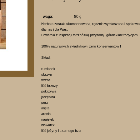
waga:
80 g
Herbata została skomponowana, ręcznie wymieszana i spakowana 
dla nas i dla Was.
Powstała z inspiracji tatrzańską przyrodą i góralskimi tradycjami.
100% naturalnych składników i zero konserwantów !
Skład:
rumianek
skrzyp
wrzos
liść brzozy
pokrzywa
jarzębina
perz
mięta
aronia
nagietek
bławatek
liść jeżyny i czarnego bzu