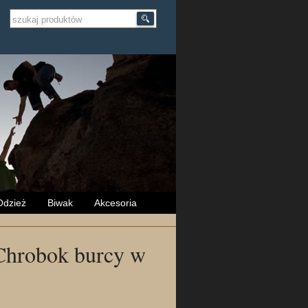
Odzież
Biwak
Akcesoria
Chrobok burcy w