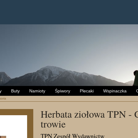
y
Buty
Namioty
Śpiwory
Plecaki
Wspinaczka
oria
Herbata ziołowa TPN - 
trowie
TPN Zespół Wydawnictw