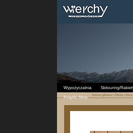
Wypożyczalnia
Skitouring/Rakiet
Strona główna
/
Oferta
/
Akces
Książki, filmy