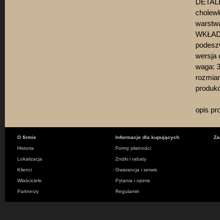
DETAL
cholewk
warstw
WKŁADK
podesz
wersja
waga: 3
rozmiar
produko
opis pr
O firmie
Informacje dla kupujących
Za
Historia
Formy płatności
Lokalizacja
Zniżki i rabaty
Klienci
Gwarancja i serwis
Właściciele
Pytania i opinie
Partnerzy
Regulamin