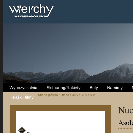
Wypożyczalnia
Skitouring/Rakiety
Buty
Namioty
Strona główna
/
Oferta
/
Buty
/
Buty niskie
Książki, filmy
Nuc
Asol