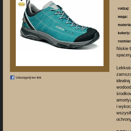
rodzaj:
waga:
materia
kolor/y:
rozmiar
Niskie 
spacery
Lekkość
zamszow
Udostępnij ten link
idealn
wodood
środkow
amorty
i wykor
wszystk
ochrony