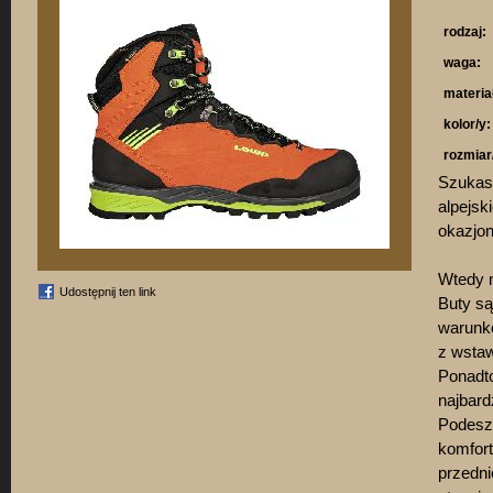
rodzaj:
waga:
materia
kolor/y:
rozmiar
Szukasz
alpejsk
okazjon
Wtedy 
Udostępnij ten link
Buty są
warunk
z wstaw
Ponadto
najbard
Podesz
komfort
przedni