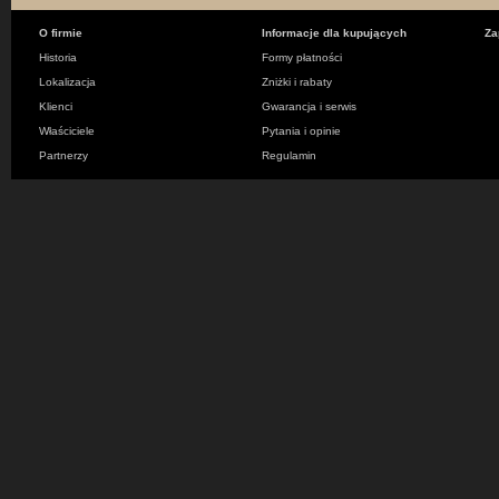
O firmie
Informacje dla kupujących
Za
Historia
Formy płatności
Lokalizacja
Zniżki i rabaty
Klienci
Gwarancja i serwis
Właściciele
Pytania i opinie
Partnerzy
Regulamin