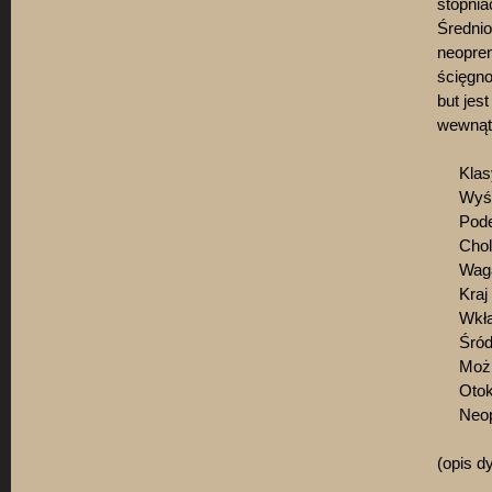
stopniac
Średni
neopren
ścięgno
but jes
wewnąt
Klasyc
Wyśció
Podes
Chole
Waga r
Kraj p
Wkładk
Śródpo
Możliw
Otok P
Neopre
(opis d