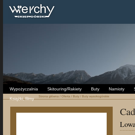
Wypożyczalnia
Skitouring/Rakiety
Buty
Namioty
Strona główna
/
Oferta
/
Buty
/
Buty wysokogórskie
Książki, filmy
Cad
Low