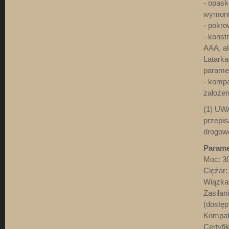
- opask
wymonto
- pokro
- kons
AAA, al
Latarka
paramet
- komp
założen
(1) UWA
przepis
drogow
Parame
Moc: 3
Ciężar:
Wiązka
Zasilan
(dostęp
Kompaty
Certyfi