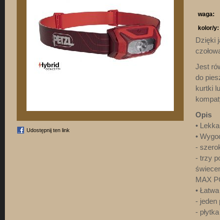
waga:
kolor/y:
Dzięki 
czołowa
Jest ró
do pies
kurtki 
kompat
Opis
• Lekka 
Udostępnij ten link
• Wygod
- szero
- trzy
świece
MAX PO
• Łatwa
- jeden
- płytk