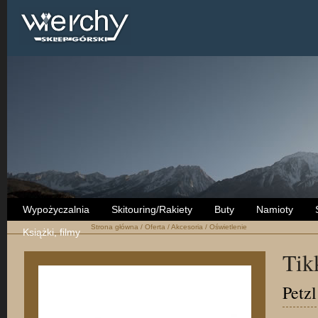
Wypożyczalnia
Skitouring/Rakiety
Buty
Namioty
Strona główna
/
Oferta
/
Akcesoria
/
Oświetlenie
Książki, filmy
Tik
Petzl