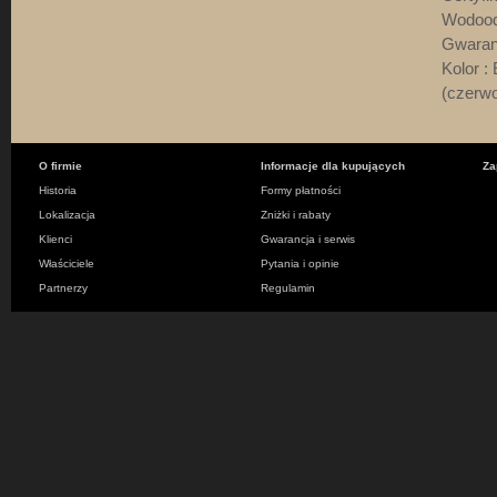
Wodood
Gwaranc
Kolor :
(czerw
O firmie
Informacje dla kupujących
Za
Historia
Formy płatności
Lokalizacja
Zniżki i rabaty
Klienci
Gwarancja i serwis
Właściciele
Pytania i opinie
Partnerzy
Regulamin