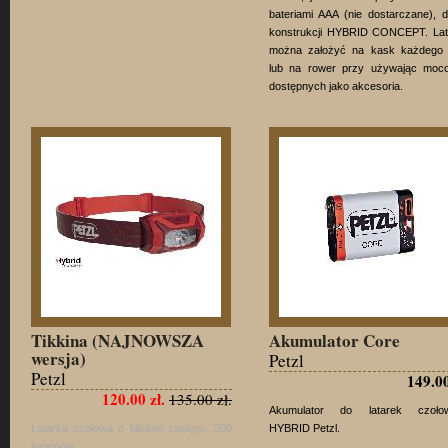
bateriami AAA (nie dostarczane), d
konstrukcji HYBRID CONCEPT. Lat
można założyć na kask każdego 
lub na rower przy używając moc
dostępnych jako akcesoria.
Tikkina (NAJNOWSZA
Akumulator Core
wersja)
Petzl
Petzl
149.00
120.00 zł.
135.00 zł.
Akumulator do latarek czoło
Latarka czołowa o bliskim zasięgu. 300
HYBRID Petzl.
lumenów.