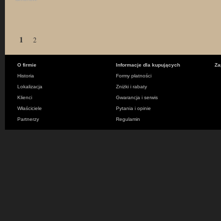
1
2
O firmie
Informacje dla kupujących
Za
Historia
Formy płatności
Lokalizacja
Zniżki i rabaty
Klienci
Gwarancja i serwis
Właściciele
Pytania i opinie
Partnerzy
Regulamin