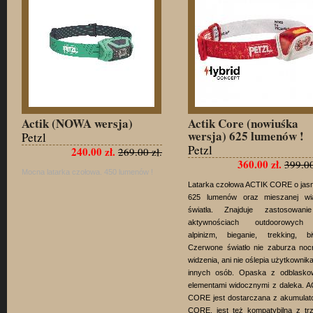
Actik (NOWA wersja)
Actik Core (nowiuśka
wersja) 625 lumenów !
Petzl
Petzl
240.00 zł.
269.00 zł.
360.00 zł.
399.00
Mocna latarka czołowa. 450 lumenów !
Latarka czołowa ACTIK CORE o jas
625 lumenów oraz mieszanej wi
światła. Znajduje zastosowan
aktywnościach outdoorowych
alpinizm, bieganie, trekking, bi
Czerwone światło nie zaburza noc
widzenia, ani nie oślepia użytkownik
innych osób. Opaska z odblasko
elementami widocznymi z daleka. 
CORE jest dostarczana z akumulat
CORE, jest też kompatybilna z tr