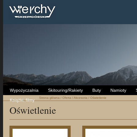
Wypożyczalnia
Skitouring/Rakiety
Buty
Namioty
Strona główna
/
Oferta
/
Akcesoria
/
Oświetlenie
Książki, filmy
Oświetlenie